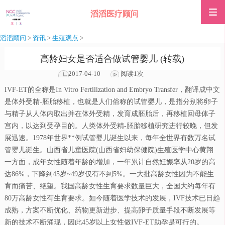
滔滔医疗顾问
滔滔顾问
>
资讯
>
生殖观点
>
高龄妇女是否适合做试管婴儿 (转载)
2017-04-10
阅读1次
IVF-ET的全称是In Vitro Fertilization and Embryo Transfer，翻译成中文
是体外受精-胚胎移植，也就是人们俗称的试管婴儿，是指分别将卵子
与精子从人体内取出并在体外受精，发育成胚胎后，再移植回母体子
宫内，以达到受孕目的。人类体外受精-胚胎移植研究进行较晚，但发
展迅速。1978年世界**例试管婴儿诞生以来，每年全世界有数万名试
管婴儿诞生。山西省儿童医院(山西省妇幼保健院)生殖医学中心黄翔
一方面，成年女性随着年龄的增加，一年累计自然妊娠率从20岁的高
达86%，下降到45岁~49岁仅有不到5%。一大批高龄女性因为不能生
育而痛苦、绝望。我国高龄女性生育要求数量巨大，全国大约每年有
80万高龄女性有生育要求。如今随着医学技术的发展，IVF技术已日趋
成熟，方案不断优化、药物更新进步、提高卵子质量手段不断发展等
新的技术不断涌现，因此45岁以上女性做IVF-ET助孕是可行的。