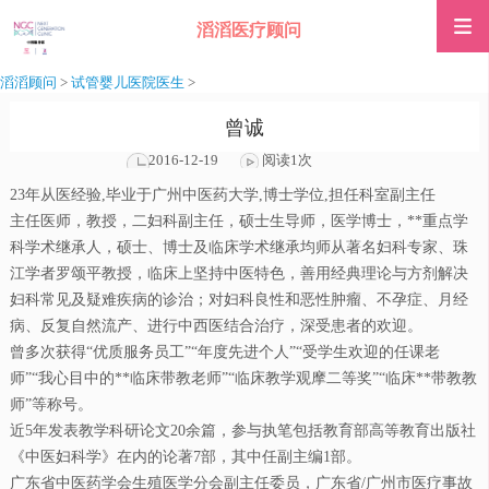
滔滔医疗顾问
滔滔顾问
>
试管婴儿医院医生
>
曾诚
2016-12-19
阅读1次
23年从医经验,毕业于广州中医药大学,博士学位,担任科室副主任
主任医师，教授，二妇科副主任，硕士生导师，医学博士，**重点学
科学术继承人，硕士、博士及临床学术继承均师从著名妇科专家、珠
江学者罗颂平教授，临床上坚持中医特色，善用经典理论与方剂解决
妇科常见及疑难疾病的诊治；对妇科良性和恶性肿瘤、不孕症、月经
病、反复自然流产、进行中西医结合治疗，深受患者的欢迎。
曾多次获得“优质服务员工”“年度先进个人”“受学生欢迎的任课老
师”“我心目中的**临床带教老师”“临床教学观摩二等奖”“临床**带教教
师”等称号。
近5年发表教学科研论文20余篇，参与执笔包括教育部高等教育出版社
《中医妇科学》在内的论著7部，其中任副主编1部。
广东省中医药学会生殖医学分会副主任委员，广东省/广州市医疗事故