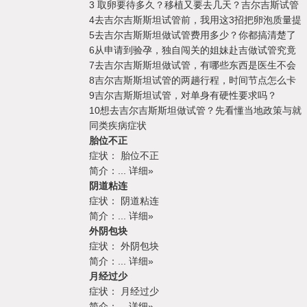
3
取卵要待多久？移植又要去几天？吉尔吉斯试管
4
去吉尔吉斯斯坦试管前，我用这3招把卵泡质量提
5
去吉尔吉斯斯坦做试管费用多少？你都搞清楚了
6
从申请到验孕，独自闯关的姐妹赴吉做试管究竟
7
去吉尔吉斯斯坦做试管，有哪些东西是医生不会
8
吉尔吉斯斯坦试管的两趟行程，时间节点怎么卡
9
吉尔吉斯斯坦试管，对单身有硬性要求吗？
10
想去吉尔吉斯斯坦做试管？先看懂当地政策与就
同类疾病症状
胎位不正
症状：
胎位不正
简介：
...
详细»
阴道粘连
症状：
阴道粘连
简介：
...
详细»
外阴包块
症状：
外阴包块
简介：
...
详细»
月经过少
症状：
月经过少
简介：
...
详细»