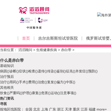
首页
吉尔吉斯斯坦试管医院
俄罗斯试管婴
当前位置：
滔滔顾问
>
生殖健康疾病
>
赤白带
>
什么是赤白带
基础知识
病因()
诊断()
症状()
检查()
遗传()
传染()
鉴别()
征兆()
并发症()
预防()
治疗预后
治疗()
用药()
手术()
费用()
治愈()
复发()
偏方()
中医()
其他相关
饮食()
严重吗()
护理()
康复()
危害()
运动()
注意事项()
热门资讯
寻医
按地区找医院：
全国
北京
上海
广东
浙江
天津
重庆
江苏
福建
more+