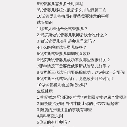
8
试管婴儿需要多长时间呢
9
试管婴儿移植失败后多久才能做第二次
10
试管婴儿移植后有哪些需要注意的事项
试管知识
1
哪些人群适合做试管婴儿？
2
俄罗斯做试管婴儿取卵后饮食吃什么？
3
做试管婴儿会引起卵巢早衰吗？
4
什么医院做试管婴儿好些？
5
俄罗斯试管婴儿周期饮食攻略
6
俄罗斯试管婴儿成功率跟哪些因素相关？
7
哪种情况下需要做俄罗斯试管婴儿好孕？
8
俄罗斯三代试管想要保胎成功，这5关你一定要闯
9
俄罗斯三代试管治疗，竟然改变月经时间？
10
做试管婴儿会提前绝经吗?
生殖健康
1
枸杞煮鸡蛋治阳痿 推荐7种壮阳食物健康产业频道
2
阳痿能治好吗 自信才能让你的小弟弟“站起来”
3
阳痿的护理注意的事项有哪些
4
男科释疑六则
5
你真的有排卵吗？