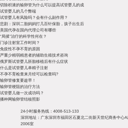
切除积液的输卵管为什么可以提高试管婴儿的成
试管婴儿的几个弊端
试管婴儿有风险吗？会有什么副作用？
悲剧：深圳二胎妈妈打几百针保胎，孩子出生后
美国代孕在国内代理公司有哪些
“局揉”治疗的科学性何在？
门诊注射室工作时间？
免疫性不孕不育的原因
严重少精弱精患者的辅助生殖技术咨询
俄罗斯试管婴儿胚胎移植后有什么症状
什么是试管婴儿单精子注射
不孕不育检查来月经可以检查吗?
输卵管修复要趁早！
输卵管梗阻的治疗方法
试管婴儿做一次成功吗？
播种网输卵管结核照影
24小时服务热线：4008-513-133
深圳地址：广东深圳市福田区石夏北二街新天世纪商务中心A
2006室