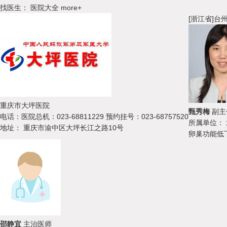
找医生：
医院大全
more+
[浙江省]
台
重庆市大坪医院
甄秀梅
副主
电话：
医院总机：023-68811229 预约挂号：023-68757520
所属单位：
地址：
重庆市渝中区大坪长江之路10号
卵巢功能低下
邵静宜
主治医师