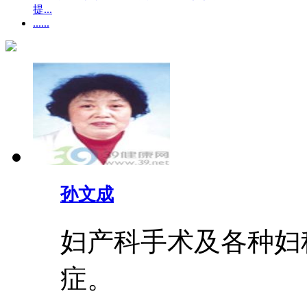
提...
......
孙文成
妇产科手术及各种妇
症。