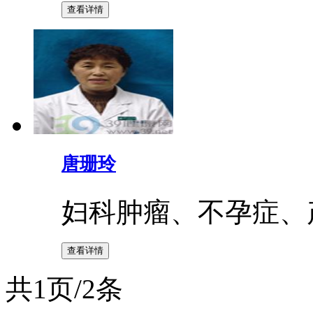
唐珊玲
妇科肿瘤、不孕症、
共1页/2条