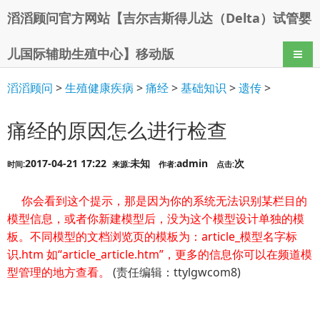
滔滔顾问官方网站【吉尔吉斯得儿达（Delta）试管婴
儿国际辅助生殖中心】移动版
导航
滔滔顾问
>
生殖健康疾病
>
痛经
>
基础知识
>
遗传
>
痛经的原因怎么进行检查
2017-04-21 17:22
未知
admin
次
时间:
来源:
作者:
点击:
你会看到这个提示，那是因为你的系统无法识别某栏目的
模型信息，或者你新建模型后，没为这个模型设计单独的模
板。不同模型的文档浏览页的模板为：article_模型名字标
识.htm 如“article_article.htm”，更多的信息你可以在频道模
型管理的地方查看。
(责任编辑：ttylgwcom8)