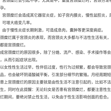
，宫颈糜烂会引起不孕，尤其是中，重度宫颈糜烂时，宫颈分泌
孕。
，宫颈糜烂会造成其它器官炎症，如子宫内膜炎，慢性盆腔炎，
，可增大癌变几率。
，由于慢性炎症长期刺激，可造成息肉，囊肿等更深度病症。
颈糜烂属于宫颈炎的表现，而宫颈炎大多都与不洁性生活有关，
都是宫颈糜烂。
成宫颈糜烂的原因很多，除了分娩、流产、感染、手术操作等会
，从而引起症状出现。
以女性性生活过早，性伴侣过度，性行为过频繁，都会导致宫颈
品，也会破坏阴道酸碱平衡，引发部分细节的繁殖。月经周期
患上宫颈糜烂的原因主要就是由性生活不注意引起的，比如不洁
生，同时在此提醒：无论妇女是否患有宫颈糜烂，都要注意性生
烂期间，要绝对禁止性生活，以免由于性生活影响创面的愈合。