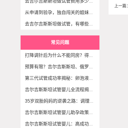
去吉尔吉斯斯坦做试管费用多少？你都搞清楚了
上一篇
从申请到验孕，独自闯关的姐妹赴吉做试管究竟
去吉尔吉斯斯坦做试管，有哪些东西是医生不会
常见问题
打降调针后为什么不能同房？得儿达生殖专家：
预算有限？吉尔吉斯斯坦、俄罗斯、伊朗等海外
第三代试管成功率揭秘：卵泡液里的生育密码，
吉尔吉斯斯坦试管婴儿全流程揭秘：一步步带你
35岁双胎妈妈的逆袭之路：调理+科学3代试管让梦
吉尔吉斯斯坦试管婴儿助孕政策深度解读：优势
吉尔吉斯斯坦试管婴儿：高成功率与亲民价格的