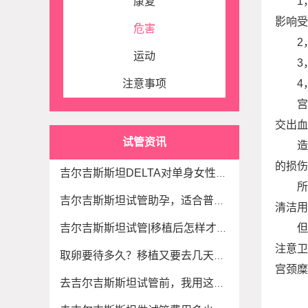
康复
1
影响受
危害
2
运动
3
注意事项
4
宫
交出血
试管资讯
造
的损伤
吉尔吉斯斯坦DELTA对单身女性试管生育规划的流程
所
吉尔吉斯斯坦试管助孕，适合普通人选择吗？
清洁用
但
吉尔吉斯斯坦试管|移植后怎样才算着床？有这些
注意卫
取卵要待多久？移植又要去几天？吉尔吉斯试管
宫颈糜
去吉尔吉斯斯坦试管前，我用这3招把卵泡质量提