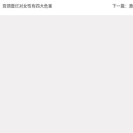
：
宫颈糜烂对女性有四大危害
下一篇：
激